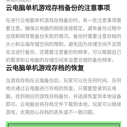
率和时间点。
云电脑单机游戏存档备份的注意事项
在进行云电脑单机游戏存档备份时，有一些注意事项需
要注意。确保云电脑的网络连接稳定，避免备份过程中
出现断网导致备份失败的情况。备份时需要注意存档的
大小和云端存储空间的限制，避免因为存储空间不足而
无法进行备份。还需要注意备份的频率，可以根据自己
的需求和云电脑的存储空间来设置合理的备份频率。
云电脑单机游戏存档的恢复
当游戏存档在云端备份后，玩家可以在任何时间、任何
地点通过云电脑进行存档的恢复。只需要登录到云电
脑，找到相应的游戏存档备份，并选择恢复到本地设备
即可。云电脑会将存档文件下载到本地，玩家可以继续
游戏，无需担心存档的丢失或不一致问题。