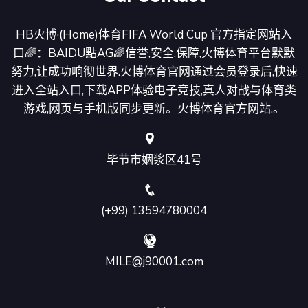
HB火博·(Home)体育FIFA World Cup 官方指定网站入
口🌈：BAIDU點AG🌈信誉,安全,保障,火博体育平台默默
努力,让成功响彻世界.火博体育官网通过会员登录后,快速
进入全站入口,下载APP体验电子竞技,真人对战与体育类
游戏,网页与手机版同步更新。火博体育官方网站.。
毕节市姻浆区41号
(+99) 13594780004
MILE@j90001.com