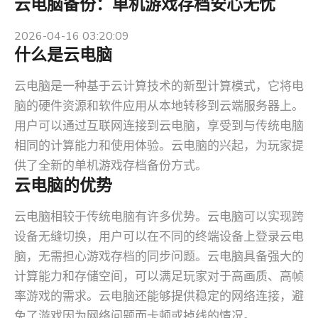
云电脑备份：单机游戏存档安心无忧
2026-04-16 03:20:09
什么是云电脑
云电脑是一种基于云计算技术的新型计算模式，它将电
脑的硬件资源和软件应用从本地转移到云端服务器上。
用户可以通过互联网连接到云电脑，享受到与传统电脑
相同的计算能力和使用体验。云电脑的兴起，为玩家提
供了全新的单机游戏存档备份方式。
云电脑的优势
云电脑相较于传统电脑有许多优势。云电脑可以实现跨
设备无缝切换，用户可以在不同的终端设备上登录云电
脑，无需担心游戏存档的同步问题。云电脑具备强大的
计算能力和存储空间，可以满足玩家对于高画质、高帧
率游戏的需求。云电脑还能够提供稳定的网络连接，避
免了游戏因为网络问题而卡顿或掉线的情况。