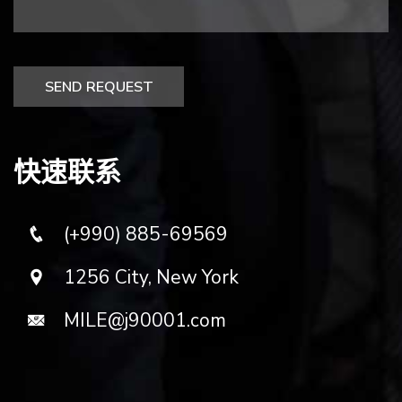
SEND REQUEST
快速联系
(+990) 885-69569
1256 City, New York
MILE@j90001.com